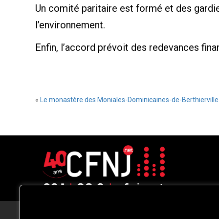
Un comité paritaire est formé et des gardie
l’environnement.
Enfin, l’accord prévoit des redevances finan
«
Le monastère des Moniales-Dominicaines-de-Berthiervill
CFNJ FM 99.1 | 88.9 Nous respectons
votre vie privée.