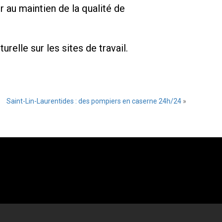
r au maintien de la qualité de
relle sur les sites de travail.
Saint-Lin-Laurentides : des pompiers en caserne 24h/24
»