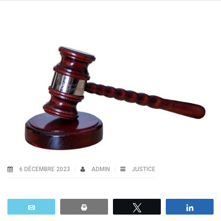
6 DÉCEMBRE 2023
ADMIN
JUSTICE
Email
Print
Tweetez
Parta