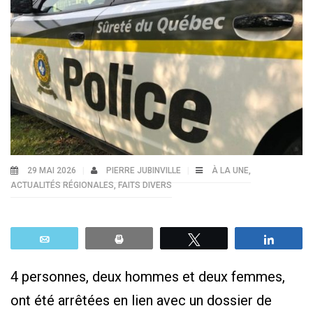
29 MAI 2026
PIERRE JUBINVILLE
À LA UNE
,
ACTUALITÉS RÉGIONALES
,
FAITS DIVERS
Email
Print
Tweetez
Parta
4 personnes, deux hommes et deux femmes,
ont été arrêtées en lien avec un dossier de