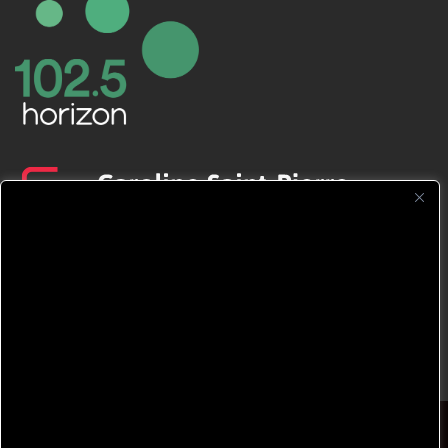
CFNJ FM 99.1 | 88.9 Nous respectons
votre vie privée.
Nous utilisons des cookies pour améliorer
votre expérience de navigation, diffuser des
publicités ou des contenus personnalisés et
analyser notre trafic. En cliquant sur « Tout
accepter », vous consentez à notre
© 2026 TOUS DROITS RÉSERVÉS CFNJ 99,1