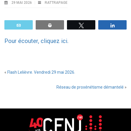
29 MAI 2026
RATTRAPAGE
Email
Print
Tweetez
Parta
Pour écouter, cliquez ici.
«
Flash Lelièvre. Vendredi 29 mai 2026.
Réseau de proxénétisme démantelé
»