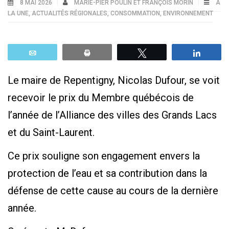
8 MAI 2026
MARIE-PIER POULIN ET FRANÇOIS MORIN
À
LA UNE
,
ACTUALITÉS RÉGIONALES
,
CONSOMMATION
,
ENVIRONNEMENT
Email
Print
Tweetez
Parta
Le maire de Repentigny, Nicolas Dufour, se voit
recevoir le prix du Membre québécois de
l’année de l’Alliance des villes des Grands Lacs
et du Saint-Laurent.
Ce prix souligne son engagement envers la
protection de l’eau et sa contribution dans la
défense de cette cause au cours de la dernière
année.