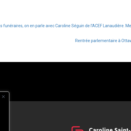
 funéraires, on en parle avec Caroline Séguin de l’ACEF Lanaudière. Mer
Rentrée parlementaire à Ottawa
s