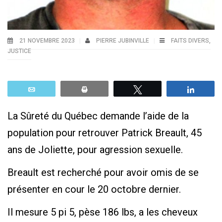
21 NOVEMBRE 2023
PIERRE JUBINVILLE
FAITS DIVERS
,
JUSTICE
Email
Print
Tweetez
Parta
La Sûreté du Québec demande l’aide de la
population pour retrouver Patrick Breault, 45
ans de Joliette, pour agression sexuelle.
Breault est recherché pour avoir omis de se
présenter en cour le 20 octobre dernier.
Il mesure 5 pi 5, pèse 186 lbs, a les cheveux