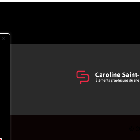
s
t
© 2