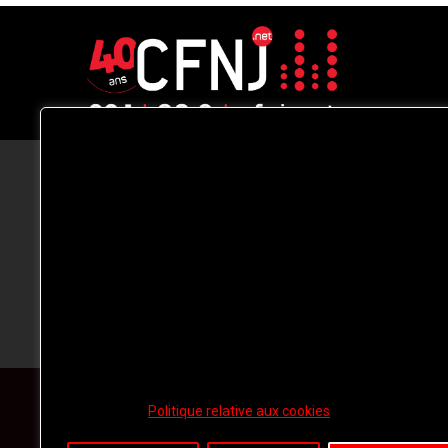
CFNJ FM 99.1 | 88.9 Nous respectons
votre vie privée.
Nous utilisons des cookies pour améliorer
votre expérience de navigation, diffuser de
publicités ou des contenus personnalisés e
analyser notre trafic. En cliquant sur « Tout
accepter », vous consentez à notre
utilisation des
cookies.
Politique relative aux cookies