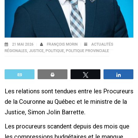
21 MAI 2026
FRANÇOIS MORIN
ACTUALITÉS
RÉGIONALES
,
JUSTICE
,
POLITIQUE
,
POLITIQUE PROVINCIALE
Email
Print
Tweetez
Parta
Les relations sont tendues entre les Procureurs
de la Couronne au Québec et le ministre de la
Justice, Simon Jolin Barrette.
Les procureurs scandent depuis des mois que
les compressions budgétaires et le manque