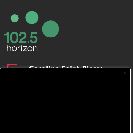
CFNJ FM 99.1 | 88.9 Nous respectons
votre vie privée.
Nous utilisons des cookies pour améliorer
votre expérience de navigation, diffuser des
publicités ou des contenus personnalisés et
analyser notre trafic. En cliquant sur « Tout