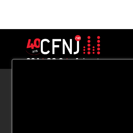
CFNJ FM 99.1 | 88.9 Nous respectons
votre vie privée.
Nous utilisons des cookies pour améliorer
votre expérience de navigation, diffuser de
publicités ou des contenus personnalisés e
analyser notre trafic. En cliquant sur « Tout
accepter », vous consentez à notre