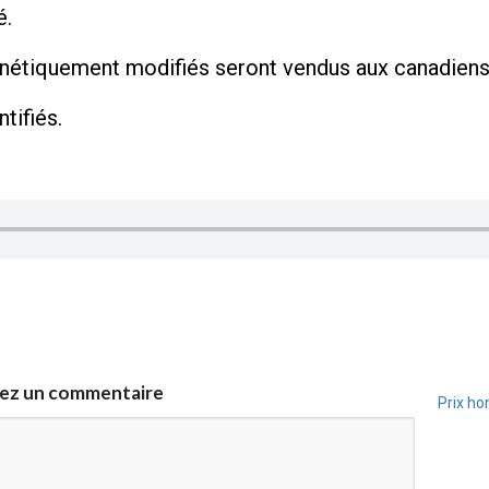
é.
énétiquement modifiés seront vendus aux canadiens
tifiés.
sez un commentaire
Prix ho