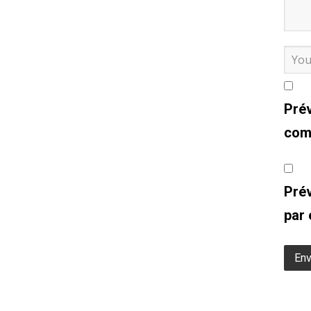
Pré
comm
Prév
par 