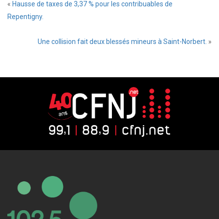
«
Hausse de taxes de 3,37 % pour les contribuables de
Repentigny.
Une collision fait deux blessés mineurs à Saint-Norbert.
»