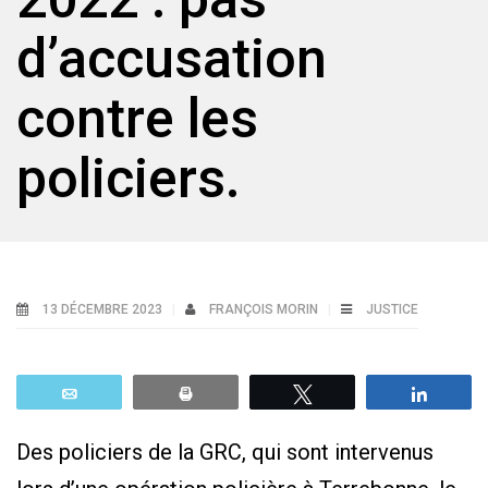
d’accusation
contre les
policiers.
13 DÉCEMBRE 2023
FRANÇOIS MORIN
JUSTICE
Email
Print
Tweetez
Parta
Des policiers de la GRC, qui sont intervenus