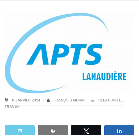
8 JANVIER 2024
FRANÇOIS MORIN
RELATIONS DE
TRAVAIL
Email
Print
Tweetez
Parta