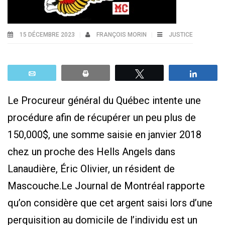
15 DÉCEMBRE 2023
FRANÇOIS MORIN
JUSTICE
Email
Print
Tweetez
Parta
Le Procureur général du Québec intente une
procédure afin de récupérer un peu plus de
150,000$, une somme saisie en janvier 2018
chez un proche des Hells Angels dans
Lanaudière, Éric Olivier, un résident de
Mascouche.Le Journal de Montréal rapporte
qu’on considère que cet argent saisi lors d’une
perquisition au domicile de l’individu est un