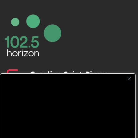
CFNJ FM 99.1 | 88.9 Nous respectons
votre vie privée.
Nous utilisons des cookies pour améliorer
votre expérience de navigation, diffuser des
publicités ou des contenus personnalisés et
analyser notre trafic. En cliquant sur « Tout