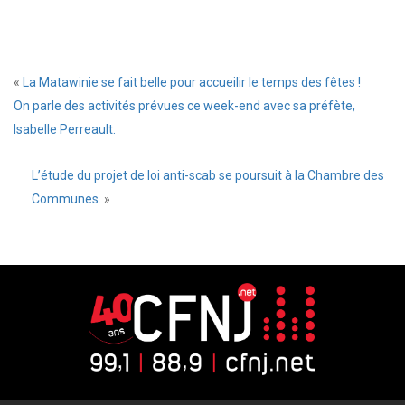
«
La Matawinie se fait belle pour accueilir le temps des fêtes !
On parle des activités prévues ce week-end avec sa préfète,
Isabelle Perreault.
L’étude du projet de loi anti-scab se poursuit à la Chambre des
Communes.
»