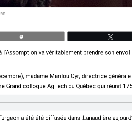
URE
Print
Tweete
 à l’Assomption va véritablement prendre son envol
écembre), madame Marilou Cyr, directrice générale 
me Grand colloque AgTech du Québec qui réunit 175
Turgeon a été été diffusée dans :Lanaudière aujourd