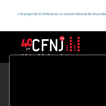
«
Un projet de loi fédéral sur un conseil national de réconcilia
CFNJ FM 99.1 | 88.9 Nous respectons
votre vie privée.
Nous utilisons des cookies pour améliorer
votre expérience de navigation, diffuser de
publicités ou des contenus personnalisés e
analyser notre trafic. En cliquant sur « Tout