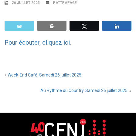
26 JUILLET 2025
RATTRAPAGE
Email
Print
Tweetez
Parta
Pour écouter, cliquez ici.
«
Week-End Café. Samedi 26 juillet 2025.
Au Rythme du Country. Samedi 26 juillet 2025.
»