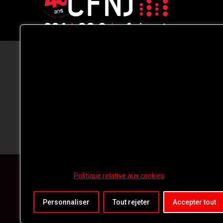
CFNJ FM 99.1 | 88.9 Nous respectons
votre vie privée.
Nous utilisons des cookies pour améliorer
votre expérience de navigation, diffuser de
publicités ou des contenus personnalisés e
analyser notre trafic. En cliquant sur « Tout
accepter », vous consentez à notre
utilisation des
cookies.
Politique relative aux cookies
Personnaliser
Tout rejeter
Accepter tout