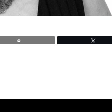
Print
Tweete