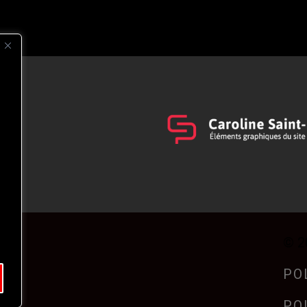
s
t
© 2
PO
PO