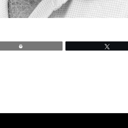
Print
Tweete