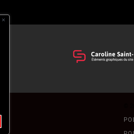
s
t
© 2
PO
PO