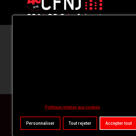
CFNJ FM 99.1 | 88.9 Nous respectons
votre vie privée.
Nous utilisons des cookies pour améliorer
votre expérience de navigation, diffuser de
publicités ou des contenus personnalisés e
analyser notre trafic. En cliquant sur « Tout
accepter », vous consentez à notre
utilisation des
cookies.
Politique relative aux cookies
Personnaliser
Tout rejeter
Accepter tout