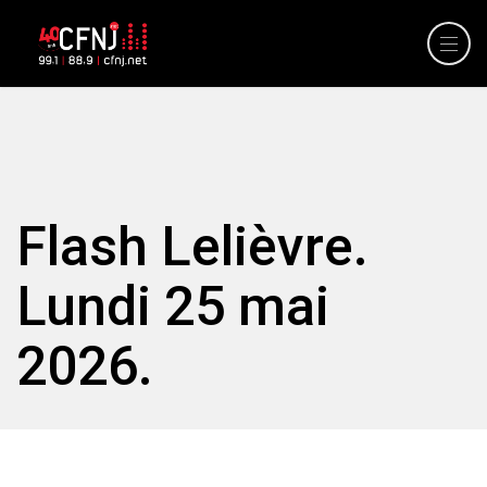
Flash Lelièvre.
Lundi 25 mai
2026.