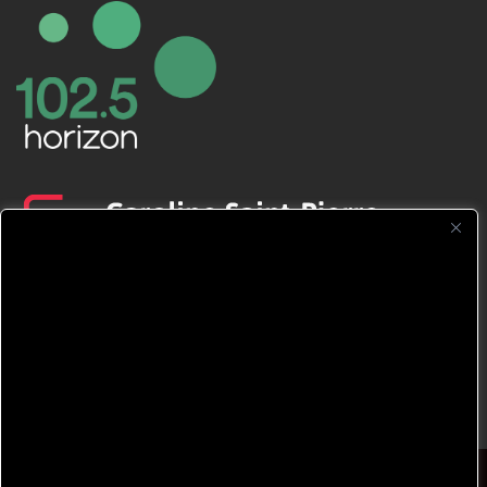
CFNJ FM 99.1 | 88.9 Nous respectons
votre vie privée.
Nous utilisons des cookies pour améliorer
votre expérience de navigation, diffuser des
publicités ou des contenus personnalisés et
analyser notre trafic. En cliquant sur « Tout
accepter », vous consentez à notre