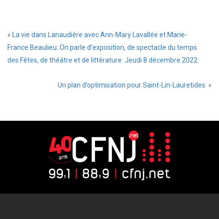
«
La vie dans Lanaudière avec Ann-Mary Lavallée et Marie-
France Beaulieu: On parle d’exposition, de spectacle du temps
des Fêtes, de théâtre et de littérature. Jeudi 8 décembre 2022.
Un plan d’optimisation pour Saint-Lin-Lauretides.
»