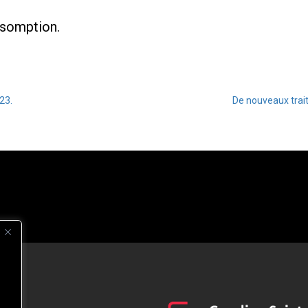
ssomption.
23.
De nouveaux trait