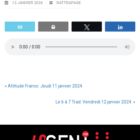
12 JANVIER 2024
RATTRAPAGE
Email
Print
Tweetez
Parta
«
Attitude Franco. Jeudi 11 janvier 2024.
Le 6 à 7 Trad. Vendredi 12 janvier 2024.
»