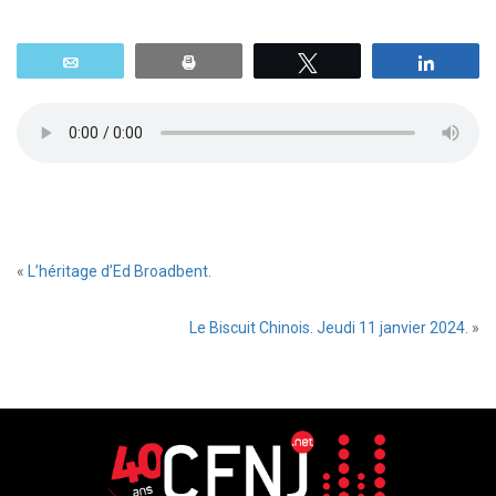
Email
Print
Tweetez
Parta
«
L’héritage d’Ed Broadbent.
Le Biscuit Chinois. Jeudi 11 janvier 2024.
»