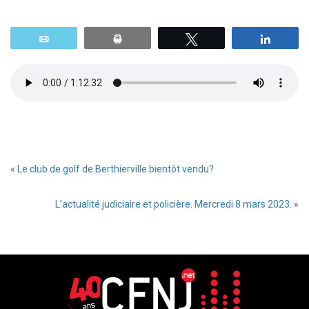
Email
Print
Tweetez
Parta
«
Le club de golf de Berthierville bientôt vendu?
L’actualité judiciaire et policière. Mercredi 8 mars 2023.
»