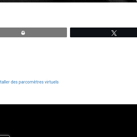
Print
Tweete
taller des parcomètres virtuels