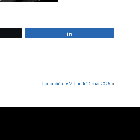
z
Partagez
Lanaudière AM. Lundi 11 mai 2026.
»