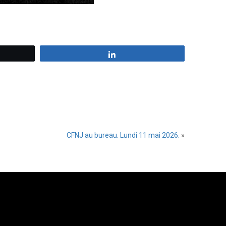
z
Partagez
CFNJ au bureau. Lundi 11 mai 2026.
»