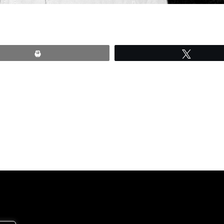
Print
Tweete