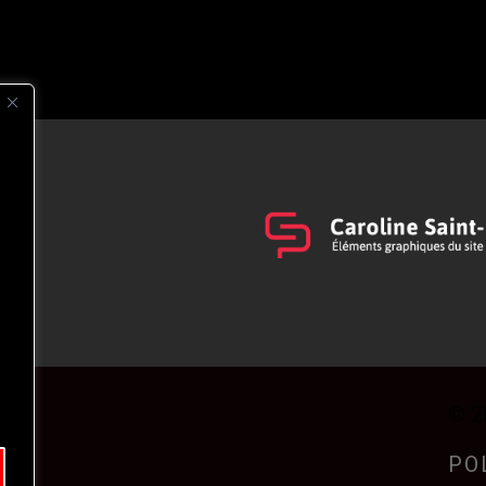
s
t
© 2
PO