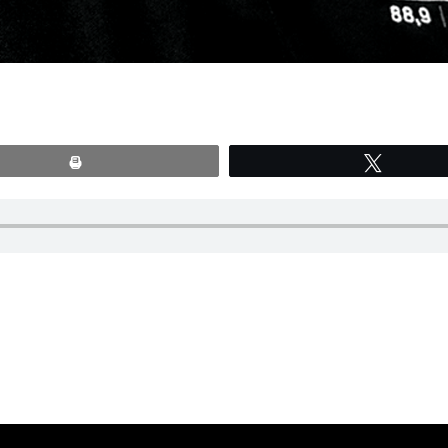
Print
Tweete