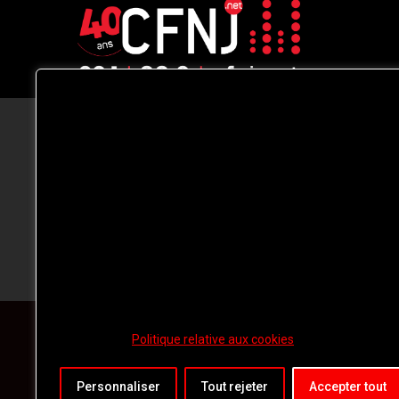
CFNJ FM 99.1 | 88.9 Nous respectons
votre vie privée.
Nous utilisons des cookies pour améliorer
votre expérience de navigation, diffuser de
publicités ou des contenus personnalisés e
analyser notre trafic. En cliquant sur « Tout
accepter », vous consentez à notre
utilisation des
cookies.
Politique relative aux cookies
Personnaliser
Tout rejeter
Accepter tout