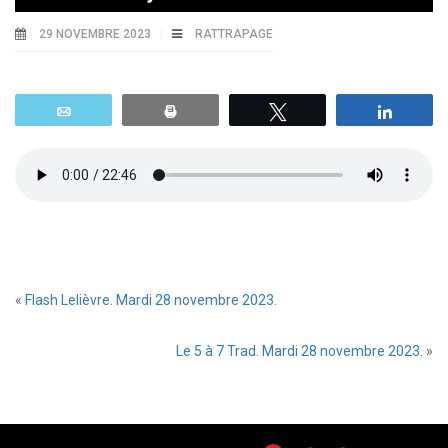
29 NOVEMBRE 2023
RATTRAPAGE
Email
Print
Tweetez
Parta
«
Flash Lelièvre. Mardi 28 novembre 2023.
Le 5 à 7 Trad. Mardi 28 novembre 2023.
»