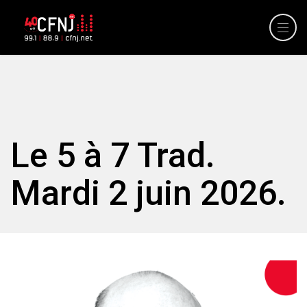
Le 5 à 7 Trad.
Mardi 2 juin 2026.