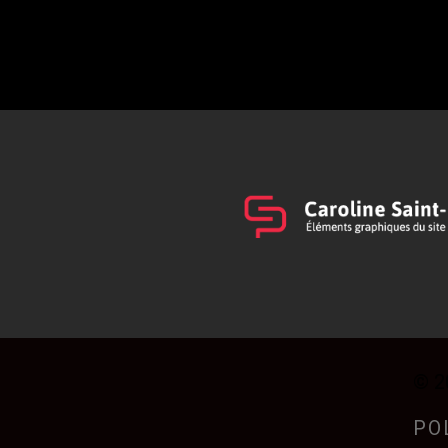
© 2
PO