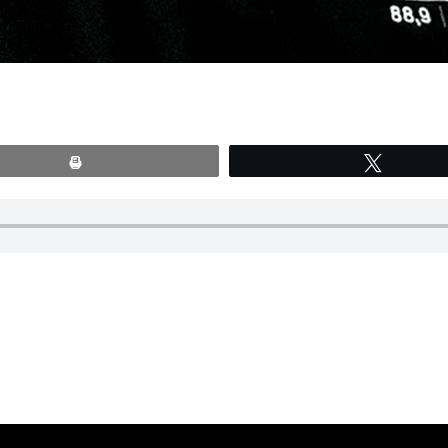
Print
Tweete