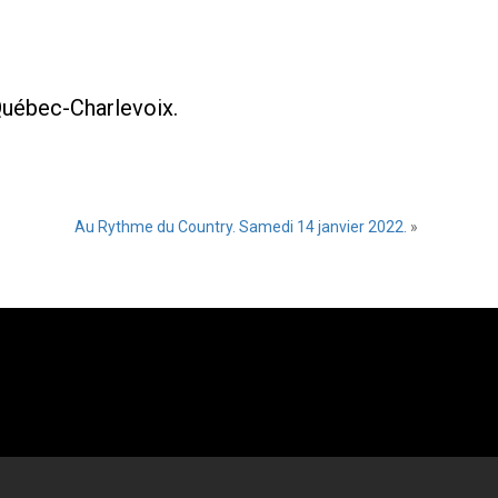
 Québec-Charlevoix.
Au Rythme du Country. Samedi 14 janvier 2022.
»