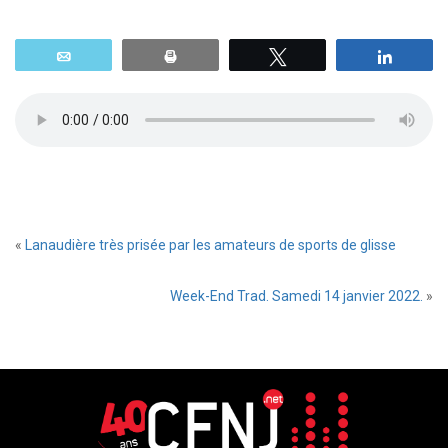
Email
Print
Tweetez
Parta
«
Lanaudière très prisée par les amateurs de sports de glisse
Week-End Trad. Samedi 14 janvier 2022.
»