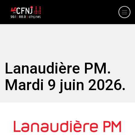
Lanaudière PM.
Mardi 9 juin 2026.