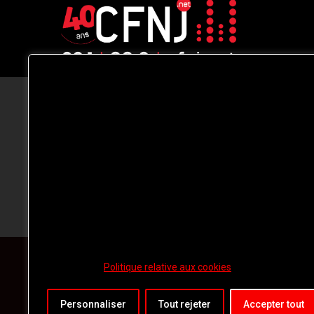
CFNJ FM 99.1 | 88.9 Nous respectons
votre vie privée.
Nous utilisons des cookies pour améliorer
votre expérience de navigation, diffuser de
publicités ou des contenus personnalisés e
analyser notre trafic. En cliquant sur « Tout
accepter », vous consentez à notre
utilisation des
cookies.
Politique relative aux cookies
Personnaliser
Tout rejeter
Accepter tout