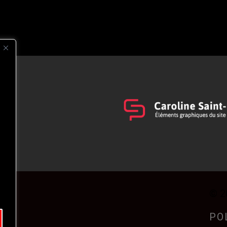
s
t
© 2
PO