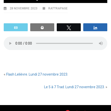
28 NOVEMBRE 2023
RATTRAPAGE
Email
Print
Tweetez
Parta
«
Flash Lelièvre. Lundi 27 novembre 2023.
Le 5 à 7 Trad. Lundi 27 novembre 2023.
»