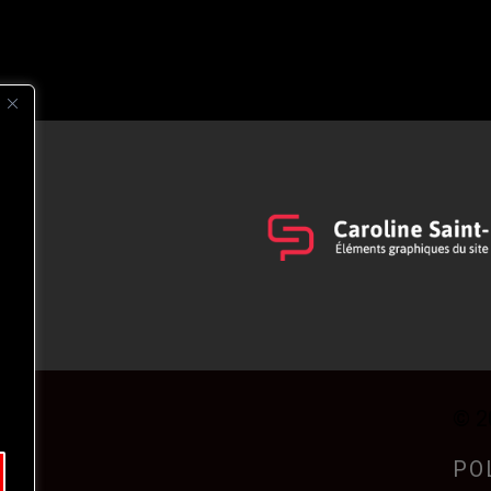
s
t
© 2
PO