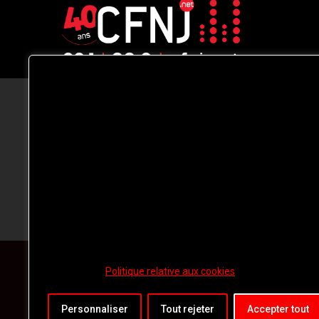
CFNJ FM 99.1 | 88.9 Nous respectons
votre vie privée.
Nous utilisons des cookies pour améliorer
votre expérience de navigation, diffuser de
publicités ou des contenus personnalisés e
analyser notre trafic. En cliquant sur « Tout
accepter », vous consentez à notre
utilisation des
cookies.
Politique relative aux cookies
Personnaliser
Tout rejeter
Accepter tout