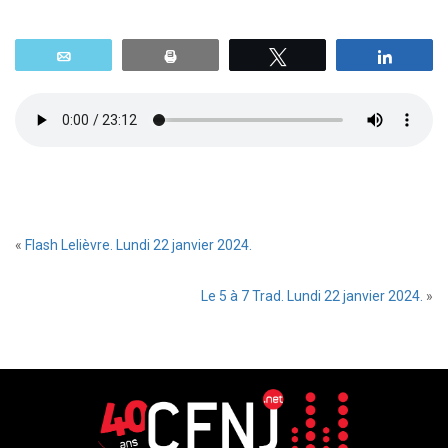
Email
Print
Tweetez
Parta
«
Flash Lelièvre. Lundi 22 janvier 2024.
Le 5 à 7 Trad. Lundi 22 janvier 2024.
»