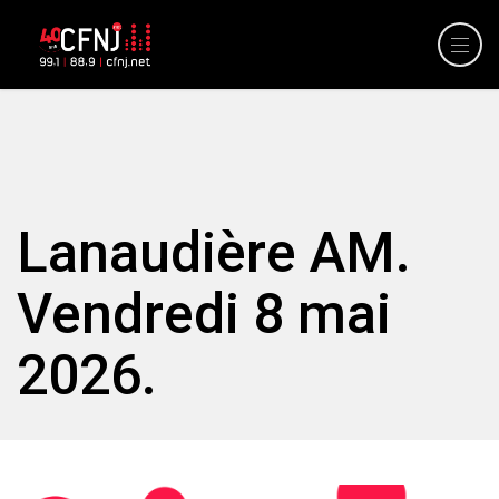
Lanaudière AM.
Vendredi 8 mai
2026.