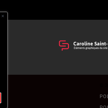
s
t
© 2
PO
PO