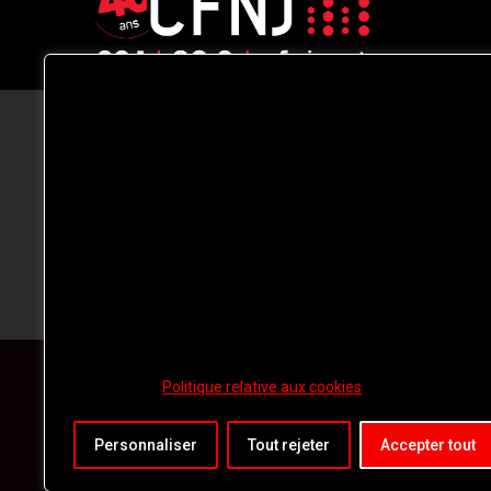
CFNJ FM 99.1 | 88.9 Nous respectons
votre vie privée.
Nous utilisons des cookies pour améliorer
votre expérience de navigation, diffuser de
publicités ou des contenus personnalisés e
analyser notre trafic. En cliquant sur « Tout
accepter », vous consentez à notre
utilisation des
cookies.
Politique relative aux cookies
Personnaliser
Tout rejeter
Accepter tout