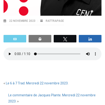
22 NOVEMBRE 2023
RATTRAPAGE
Email
Print
Tweetez
Parta
«
Le 6 à 7 Trad. Mercredi 22 novembre 2023.
Le commentaire de Jacques Plante. Mercredi 22 novembre
2023.
»