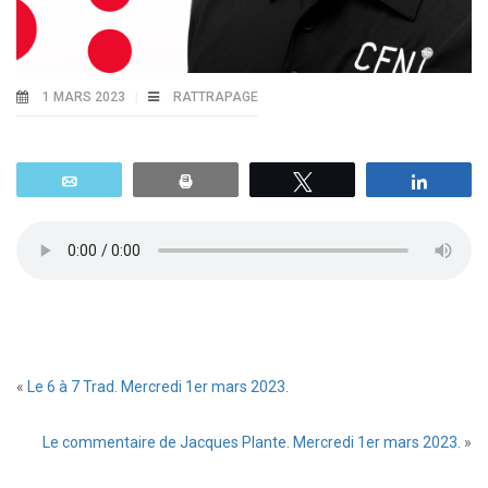
1 MARS 2023
RATTRAPAGE
Email
Print
Tweetez
Parta
«
Le 6 à 7 Trad. Mercredi 1er mars 2023.
Le commentaire de Jacques Plante. Mercredi 1er mars 2023.
»