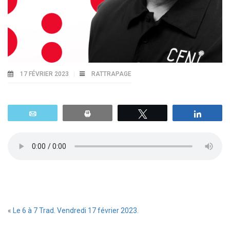
17 FÉVRIER 2023
RATTRAPAGE
Email
Print
Tweetez
Parta
«
Le 6 à 7 Trad. Vendredi 17 février 2023.