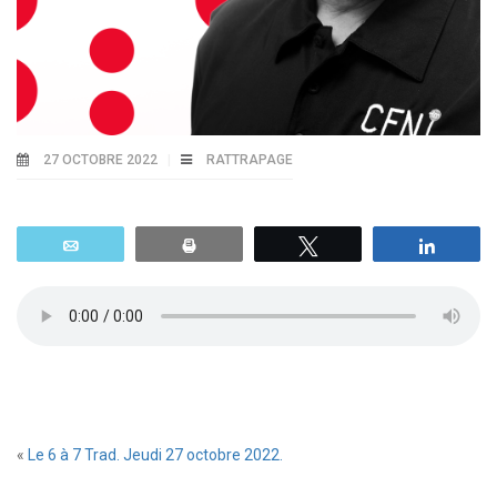
27 OCTOBRE 2022
RATTRAPAGE
Email
Print
Tweetez
Parta
«
Le 6 à 7 Trad. Jeudi 27 octobre 2022.