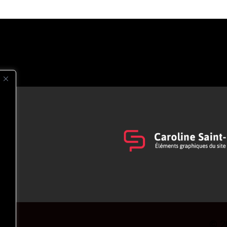
s
t
© 2