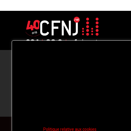
CFNJ FM 99.1 | 88.9 Nous respectons
votre vie privée.
Nous utilisons des cookies pour améliorer
votre expérience de navigation, diffuser de
publicités ou des contenus personnalisés e
analyser notre trafic. En cliquant sur « Tout
accepter », vous consentez à notre
utilisation des
cookies.
Politique relative aux cookies