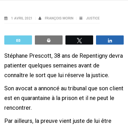
1 AVRIL 2021
FRANÇOIS MORIN
JUSTICE
Email
Print
Tweetez
Parta
Stéphane Prescott, 38 ans de Repentigny devra
patienter quelques semaines avant de
connaître le sort que lui réserve la justice.
Son avocat a annoncé au tribunal que son client
est en quarantaine à la prison et il ne peut le
rencontrer.
Par ailleurs, la preuve vient juste de lui être