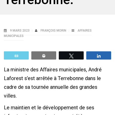
9 MARS 2023
FRANÇOIS MORIN
AFFAIRES
MUNICIPALES
Email
Print
Tweetez
Parta
La ministre des Affaires municipales, André
Laforest s’est arrêtée à Terrebonne dans le
cadre de sa tournée annuelle des grandes
villes.
Le maintien et le développement de ses