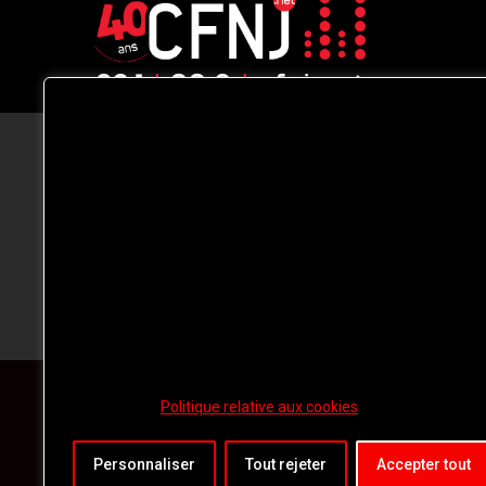
CFNJ FM 99.1 | 88.9 Nous respectons
votre vie privée.
Nous utilisons des cookies pour améliorer
votre expérience de navigation, diffuser de
publicités ou des contenus personnalisés e
analyser notre trafic. En cliquant sur « Tout
accepter », vous consentez à notre
utilisation des
cookies.
Politique relative aux cookies
Personnaliser
Tout rejeter
Accepter tout