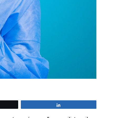
z
Partagez