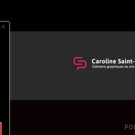
s
t
© 2
PO