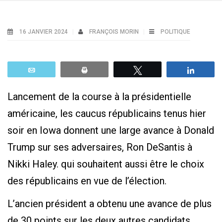
16 JANVIER 2024
FRANÇOIS MORIN
POLITIQUE
Email
Print
Tweetez
Parta
Lancement de la course à la présidentielle
américaine, les caucus républicains tenus hier
soir en Iowa donnent une large avance à Donald
Trump sur ses adversaires, Ron DeSantis à
Nikki Haley. qui souhaitent aussi être le choix
des républicains en vue de l’élection.
L’ancien président a obtenu une avance de plus
de 30 points sur les deux autres candidats.