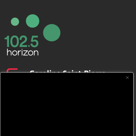
CFNJ FM 99.1 | 88.9 Nous respectons
votre vie privée.
Nous utilisons des cookies pour améliorer
votre expérience de navigation, diffuser des
publicités ou des contenus personnalisés et
analyser notre trafic. En cliquant sur « Tout