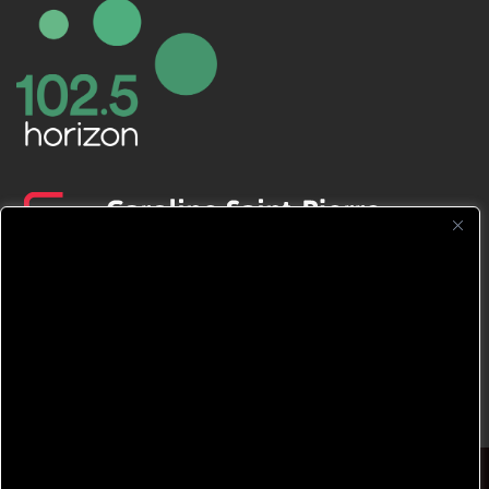
CFNJ FM 99.1 | 88.9 Nous respectons
votre vie privée.
Nous utilisons des cookies pour améliorer
votre expérience de navigation, diffuser des
publicités ou des contenus personnalisés et
analyser notre trafic. En cliquant sur « Tout
accepter », vous consentez à notre