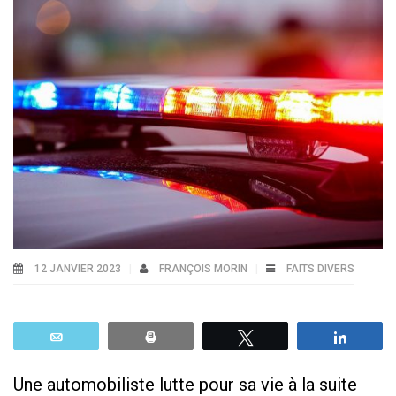
12 JANVIER 2023
FRANÇOIS MORIN
FAITS DIVERS
Email
Print
Tweetez
Parta
Une automobiliste lutte pour sa vie à la suite