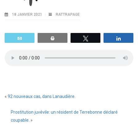
18 JANVIER 2021
RATTRAPAGE
Email
Print
Tweetez
Parta
«
92 nouveaux cas, dans Lanaudière.
Prostitution juvévile: un résident de Terrebonne déclaré
coupable.
»